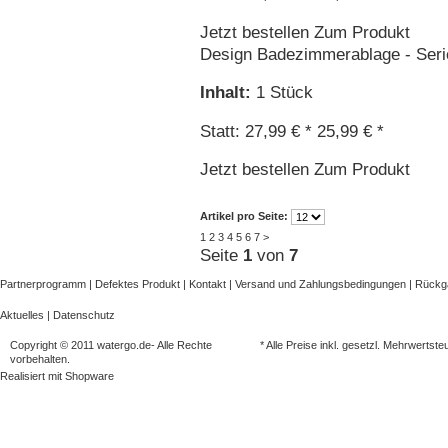
Jetzt bestellen
Zum Produkt
Design Badezimmerablage - Seri
Inhalt
:
1 Stück
Statt: 27,99 € *
25,99 € *
Jetzt bestellen
Zum Produkt
Artikel pro Seite:
1
2
3
4
5
6
7
>
Seite
1
von
7
Partnerprogramm
|
Defektes Produkt
|
Kontakt
|
Versand und Zahlungsbedingungen
|
Rück
Aktuelles
|
Datenschutz
Copyright © 2011 watergo.de- Alle Rechte
* Alle Preise inkl. gesetzl. Mehrwertste
vorbehalten.
Realisiert mit
Shopware