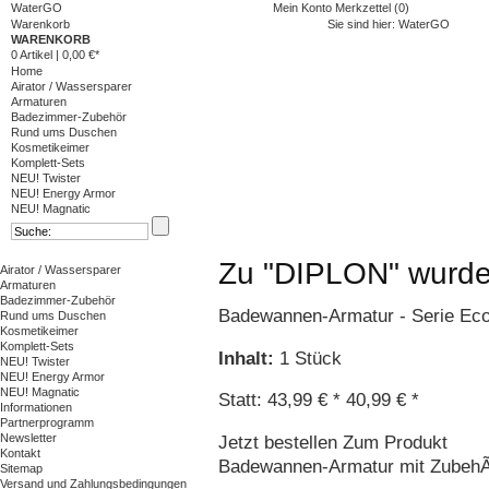
WaterGO
Mein Konto
Merkzettel (0)
Warenkorb
Sie sind hier:
WaterGO
WARENKORB
0 Artikel
|
0,00 €*
Home
Airator / Wassersparer
Armaturen
Badezimmer-Zubehör
Rund ums Duschen
Kosmetikeimer
Komplett-Sets
NEU! Twister
NEU! Energy Armor
NEU! Magnatic
Zu "DIPLON" wurden
Airator / Wassersparer
Armaturen
Badezimmer-Zubehör
Badewannen-Armatur - Serie Eco
Rund ums Duschen
Kosmetikeimer
Komplett-Sets
Inhalt
:
1 Stück
NEU! Twister
NEU! Energy Armor
NEU! Magnatic
Statt: 43,99 € *
40,99 € *
Informationen
Partnerprogramm
Newsletter
Jetzt bestellen
Zum Produkt
Kontakt
Badewannen-Armatur mit ZubehÃ¶
Sitemap
Versand und Zahlungsbedingungen