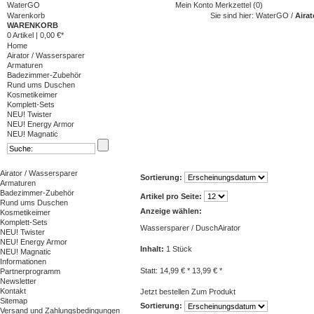
WaterGO
Mein Konto
Merkzettel (0)
Warenkorb
Sie sind hier:
WaterGO
/
Airat
WARENKORB
0 Artikel
|
0,00 €*
Home
Airator / Wassersparer
Armaturen
Badezimmer-Zubehör
Rund ums Duschen
Kosmetikeimer
Komplett-Sets
NEU! Twister
NEU! Energy Armor
NEU! Magnatic
Airator / Wassersparer
Sortierung:
Armaturen
Badezimmer-Zubehör
Artikel pro Seite:
Rund ums Duschen
Anzeige wählen:
Kosmetikeimer
Komplett-Sets
Wassersparer / DuschAirator
NEU! Twister
NEU! Energy Armor
Inhalt
:
1 Stück
NEU! Magnatic
Informationen
Statt: 14,99 € *
13,99 € *
Partnerprogramm
Newsletter
Kontakt
Jetzt bestellen
Zum Produkt
Sitemap
Sortierung:
Versand und Zahlungsbedingungen