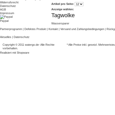
Widerrufsrecht
Artikel pro Seite:
Datenschutz
Anzeige wählen:
AGB
Impressum
Tagwolke
Paypal
Wassersparer
Partnerprogramm
|
Defektes Produkt
|
Kontakt
|
Versand und Zahlungsbedingungen
|
Rück
Aktuelles
|
Datenschutz
Copyright © 2011 watergo.de- Alle Rechte
* Alle Preise inkl. gesetzl. Mehrwertste
vorbehalten.
Realisiert mit
Shopware