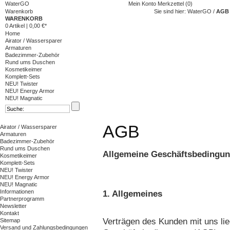
WaterGO
Mein Konto
Merkzettel (0)
Warenkorb
Sie sind hier:
WaterGO
/
AGB
WARENKORB
0 Artikel
|
0,00 €*
Home
Airator / Wassersparer
Armaturen
Badezimmer-Zubehör
Rund ums Duschen
Kosmetikeimer
Komplett-Sets
NEU! Twister
NEU! Energy Armor
NEU! Magnatic
AGB
Airator / Wassersparer
Armaturen
Badezimmer-Zubehör
Rund ums Duschen
Allgemeine Geschäftsbedingu
Kosmetikeimer
Komplett-Sets
NEU! Twister
NEU! Energy Armor
NEU! Magnatic
Informationen
1. Allgemeines
Partnerprogramm
Newsletter
Kontakt
Verträgen des Kunden mit uns li
Sitemap
Versand und Zahlungsbedingungen