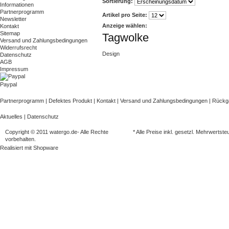
Sortierung:
Informationen
Partnerprogramm
Artikel pro Seite:
Newsletter
Anzeige wählen:
Kontakt
Sitemap
Tagwolke
Versand und Zahlungsbedingungen
Widerrufsrecht
Design
Datenschutz
AGB
Impressum
Paypal
Partnerprogramm
|
Defektes Produkt
|
Kontakt
|
Versand und Zahlungsbedingungen
|
Rück
Aktuelles
|
Datenschutz
Copyright © 2011 watergo.de- Alle Rechte
* Alle Preise inkl. gesetzl. Mehrwertste
vorbehalten.
Realisiert mit
Shopware