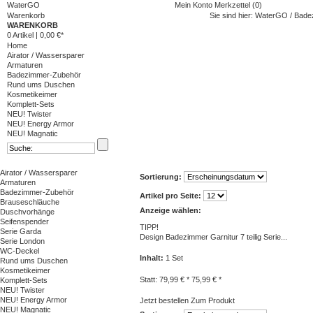
WaterGO
Mein Konto
Merkzettel (0)
Warenkorb
Sie sind hier:
WaterGO
/
Bade
WARENKORB
0 Artikel
|
0,00 €*
Home
Airator / Wassersparer
Armaturen
Badezimmer-Zubehör
Rund ums Duschen
Kosmetikeimer
Komplett-Sets
NEU! Twister
NEU! Energy Armor
NEU! Magnatic
Airator / Wassersparer
Sortierung:
Armaturen
Badezimmer-Zubehör
Artikel pro Seite:
Brauseschläuche
Anzeige wählen:
Duschvorhänge
Seifenspender
TIPP!
Serie Garda
Design Badezimmer Garnitur 7 teilig Serie...
Serie London
WC-Deckel
Inhalt
:
1 Set
Rund ums Duschen
Kosmetikeimer
Statt: 79,99 € *
75,99 € *
Komplett-Sets
NEU! Twister
NEU! Energy Armor
Jetzt bestellen
Zum Produkt
NEU! Magnatic