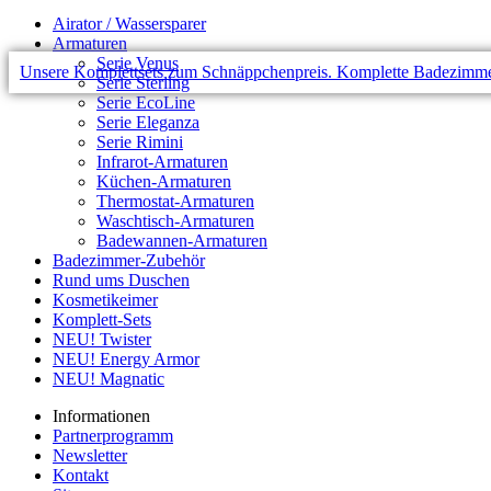
Airator / Wassersparer
Armaturen
Serie Venus
Unsere Komplettsets zum Schnäppchenpreis. Komplette Badezimmer-
Serie Sterling
Serie EcoLine
Serie Eleganza
Serie Rimini
Infrarot-Armaturen
Küchen-Armaturen
Thermostat-Armaturen
Waschtisch-Armaturen
Badewannen-Armaturen
Badezimmer-Zubehör
Rund ums Duschen
Kosmetikeimer
Komplett-Sets
NEU! Twister
NEU! Energy Armor
NEU! Magnatic
Informationen
Partnerprogramm
Newsletter
Kontakt