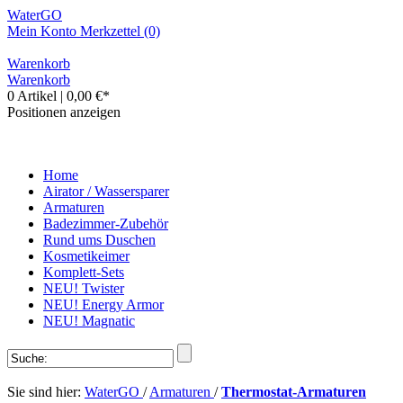
WaterGO
Mein Konto
Merkzettel (0)
Warenkorb
Warenkorb
0 Artikel
|
0,00 €*
Positionen anzeigen
Home
Airator / Wassersparer
Armaturen
Badezimmer-Zubehör
Rund ums Duschen
Kosmetikeimer
Komplett-Sets
NEU! Twister
NEU! Energy Armor
NEU! Magnatic
Sie sind hier:
WaterGO
/
Armaturen
/
Thermostat-Armaturen